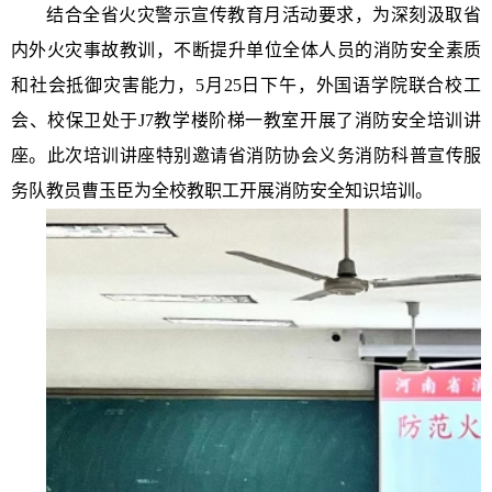
结合全省火灾警示宣传教育月活动要求，为深刻汲取省
内外火灾事故教训，不断提升单位全体人员的消防安全素质
和社会抵御灾害能力，
5月2
5
日下午，外国语学院联合校工
会、校保卫处于
J7
教学楼阶梯一教室开展
了
消防安全
培训
讲
座
。此次培训讲座特别邀请省消防协会义务消防科普宣传服
务队教员曹玉臣为全校教职工开展消防安全知识培训。