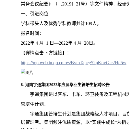
常务会议纪要》（〔2019〕21号）等文件精神，经
一、引进岗位
学科带头人及优秀学科教师共计109人。
报名时间：
2022年 4 月 1 日—2022年 4 月 20日。
【详情点击下方链接】：
https://mp.weixin.qq.com/s/BvmTapeg52pKovGic2Hd5w
6. 河南宇通集团2022年应届毕业生管培生招聘公告
宇通集团是以客车、卡车、环卫装备及工程机械为
管培生计划：
宇通集团管培生计划是集团战略级人才项目，旨
层管理者。集团倾注优质资源，以“实践中成长”为